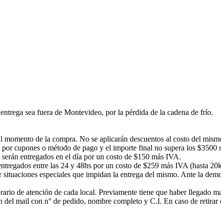
ntrega sea fuera de Montevideo, por la pérdida de la cadena de frío.
á al momento de la compra. No se aplicarán descuentos al costo del mism
 por cupones o método de pago y el importe final no supera los $3500 no
s serán entregados en el día por un costo de $150 más IVA.
n entregados entre las 24 y 48hs por un costo de $259 más IVA (hasta 20
or situaciones especiales que impidan la entrega del mismo. Ante la d
rario de atención de cada local. Previamente tiene que haber llegado mail
ción del mail con n° de pedido, nombre completo y C.I. En caso de ret