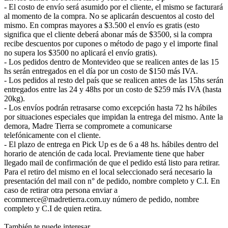
- El costo de envío será asumido por el cliente, el mismo se facturará
al momento de la compra. No se aplicarán descuentos al costo del
mismo. En compras mayores a $3.500 el envío es gratis (esto
significa que el cliente deberá abonar más de $3500, si la compra
recibe descuentos por cupones o método de pago y el importe final
no supera los $3500 no aplicará el envío gratis).
- Los pedidos dentro de Montevideo que se realicen antes de las 15
hs serán entregados en el día por un costo de $150 más IVA.
- Los pedidos al resto del país que se realicen antes de las 15hs serán
entregados entre las 24 y 48hs por un costo de $259 más IVA (hasta
20kg).
- Los envíos podrán retrasarse como excepción hasta 72 hs hábiles
por situaciones especiales que impidan la entrega del mismo. Ante la
demora, Madre Tierra se compromete a comunicarse
telefónicamente con el cliente.
- El plazo de entrega en Pick Up es de 6 a 48 hs. hábiles dentro del
horario de atención de cada local. Previamente tiene que haber
llegado mail de confirmación de que el pedido está listo para retirar.
Para el retiro del mismo en el local seleccionado será necesario la
presentación del mail con n° de pedido, nombre completo y C.I. En
caso de retirar otra persona enviar a
ecommerce@madretierra.com.uy número de pedido, nombre
completo y C.I de quien retira.
También te puede interesar