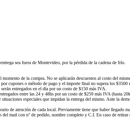
ntrega sea fuera de Montevideo, por la pérdida de la cadena de frío.
á al momento de la compra. No se aplicarán descuentos al costo del mism
 por cupones o método de pago y el importe final no supera los $3500 no
s serán entregados en el día por un costo de $150 más IVA.
n entregados entre las 24 y 48hs por un costo de $259 más IVA (hasta 20
or situaciones especiales que impidan la entrega del mismo. Ante la d
rario de atención de cada local. Previamente tiene que haber llegado mail
ción del mail con n° de pedido, nombre completo y C.I. En caso de ret