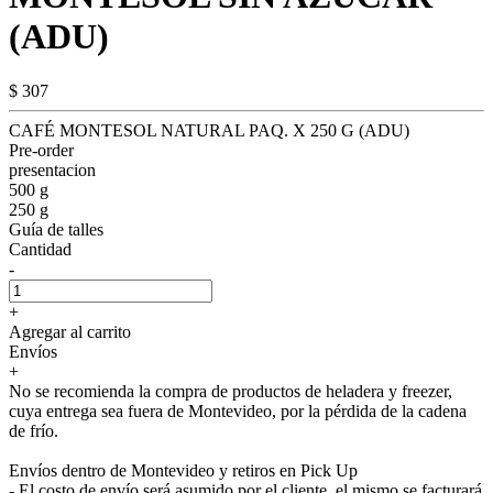
(ADU)
$ 307
CAFÉ MONTESOL NATURAL PAQ. X 250 G (ADU)
Pre-order
presentacion
500 g
250 g
Guía de talles
Cantidad
-
+
Agregar al carrito
Envíos
+
No se recomienda la compra de productos de heladera y freezer,
cuya entrega sea fuera de Montevideo, por la pérdida de la cadena
de frío.
Envíos dentro de Montevideo y retiros en Pick Up
- El costo de envío será asumido por el cliente, el mismo se facturará