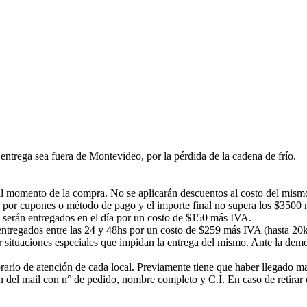
ntrega sea fuera de Montevideo, por la pérdida de la cadena de frío.
á al momento de la compra. No se aplicarán descuentos al costo del mism
 por cupones o método de pago y el importe final no supera los $3500 no
s serán entregados en el día por un costo de $150 más IVA.
n entregados entre las 24 y 48hs por un costo de $259 más IVA (hasta 20
or situaciones especiales que impidan la entrega del mismo. Ante la d
rario de atención de cada local. Previamente tiene que haber llegado mail
ción del mail con n° de pedido, nombre completo y C.I. En caso de ret