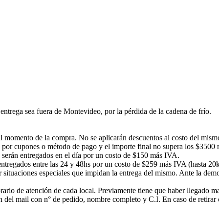
ntrega sea fuera de Montevideo, por la pérdida de la cadena de frío.
á al momento de la compra. No se aplicarán descuentos al costo del mism
 por cupones o método de pago y el importe final no supera los $3500 no
s serán entregados en el día por un costo de $150 más IVA.
n entregados entre las 24 y 48hs por un costo de $259 más IVA (hasta 20
or situaciones especiales que impidan la entrega del mismo. Ante la d
rario de atención de cada local. Previamente tiene que haber llegado mail
ción del mail con n° de pedido, nombre completo y C.I. En caso de ret