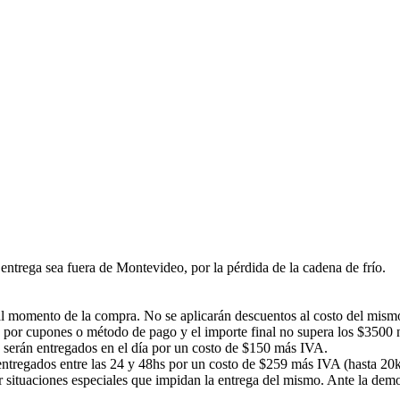
ntrega sea fuera de Montevideo, por la pérdida de la cadena de frío.
á al momento de la compra. No se aplicarán descuentos al costo del mism
 por cupones o método de pago y el importe final no supera los $3500 no
s serán entregados en el día por un costo de $150 más IVA.
n entregados entre las 24 y 48hs por un costo de $259 más IVA (hasta 20
or situaciones especiales que impidan la entrega del mismo. Ante la d