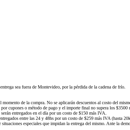
ntrega sea fuera de Montevideo, por la pérdida de la cadena de frío.
á al momento de la compra. No se aplicarán descuentos al costo del mism
 por cupones o método de pago y el importe final no supera los $3500 no
s serán entregados en el día por un costo de $150 más IVA.
n entregados entre las 24 y 48hs por un costo de $259 más IVA (hasta 20
or situaciones especiales que impidan la entrega del mismo. Ante la d