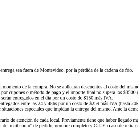
ntrega sea fuera de Montevideo, por la pérdida de la cadena de frío.
á al momento de la compra. No se aplicarán descuentos al costo del mism
 por cupones o método de pago y el importe final no supera los $3500 no
s serán entregados en el día por un costo de $150 más IVA.
n entregados entre las 24 y 48hs por un costo de $259 más IVA (hasta 20
or situaciones especiales que impidan la entrega del mismo. Ante la d
rario de atención de cada local. Previamente tiene que haber llegado mail
ción del mail con n° de pedido, nombre completo y C.I. En caso de ret