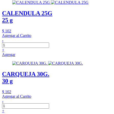
CALENDULA 25G
25 g
$ 102
Agregar al Carrito
-
+
Agregar
CARQUEJA 30G.
30 g
$ 102
Agregar al Carrito
-
+