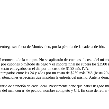
ntrega sea fuera de Montevideo, por la pérdida de la cadena de frío.
á al momento de la compra. No se aplicarán descuentos al costo del mism
 por cupones o método de pago y el importe final no supera los $3500 no
s serán entregados en el día por un costo de $150 más IVA.
n entregados entre las 24 y 48hs por un costo de $259 más IVA (hasta 20
or situaciones especiales que impidan la entrega del mismo. Ante la d
rario de atención de cada local. Previamente tiene que haber llegado mail
ción del mail con n° de pedido, nombre completo y C.I. En caso de ret