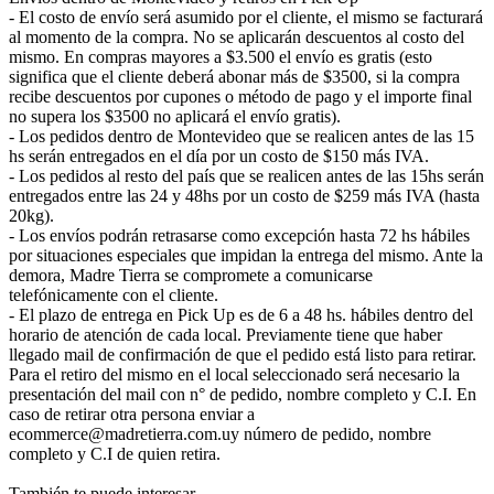
- El costo de envío será asumido por el cliente, el mismo se facturará
al momento de la compra. No se aplicarán descuentos al costo del
mismo. En compras mayores a $3.500 el envío es gratis (esto
significa que el cliente deberá abonar más de $3500, si la compra
recibe descuentos por cupones o método de pago y el importe final
no supera los $3500 no aplicará el envío gratis).
- Los pedidos dentro de Montevideo que se realicen antes de las 15
hs serán entregados en el día por un costo de $150 más IVA.
- Los pedidos al resto del país que se realicen antes de las 15hs serán
entregados entre las 24 y 48hs por un costo de $259 más IVA (hasta
20kg).
- Los envíos podrán retrasarse como excepción hasta 72 hs hábiles
por situaciones especiales que impidan la entrega del mismo. Ante la
demora, Madre Tierra se compromete a comunicarse
telefónicamente con el cliente.
- El plazo de entrega en Pick Up es de 6 a 48 hs. hábiles dentro del
horario de atención de cada local. Previamente tiene que haber
llegado mail de confirmación de que el pedido está listo para retirar.
Para el retiro del mismo en el local seleccionado será necesario la
presentación del mail con n° de pedido, nombre completo y C.I. En
caso de retirar otra persona enviar a
ecommerce@madretierra.com.uy número de pedido, nombre
completo y C.I de quien retira.
También te puede interesar