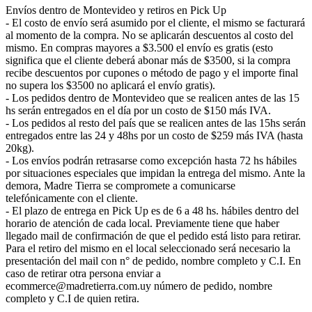
Envíos dentro de Montevideo y retiros en Pick Up
- El costo de envío será asumido por el cliente, el mismo se facturará
al momento de la compra. No se aplicarán descuentos al costo del
mismo. En compras mayores a $3.500 el envío es gratis (esto
significa que el cliente deberá abonar más de $3500, si la compra
recibe descuentos por cupones o método de pago y el importe final
no supera los $3500 no aplicará el envío gratis).
- Los pedidos dentro de Montevideo que se realicen antes de las 15
hs serán entregados en el día por un costo de $150 más IVA.
- Los pedidos al resto del país que se realicen antes de las 15hs serán
entregados entre las 24 y 48hs por un costo de $259 más IVA (hasta
20kg).
- Los envíos podrán retrasarse como excepción hasta 72 hs hábiles
por situaciones especiales que impidan la entrega del mismo. Ante la
demora, Madre Tierra se compromete a comunicarse
telefónicamente con el cliente.
- El plazo de entrega en Pick Up es de 6 a 48 hs. hábiles dentro del
horario de atención de cada local. Previamente tiene que haber
llegado mail de confirmación de que el pedido está listo para retirar.
Para el retiro del mismo en el local seleccionado será necesario la
presentación del mail con n° de pedido, nombre completo y C.I. En
caso de retirar otra persona enviar a
ecommerce@madretierra.com.uy número de pedido, nombre
completo y C.I de quien retira.