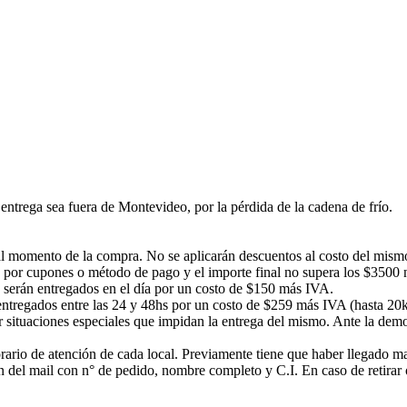
ntrega sea fuera de Montevideo, por la pérdida de la cadena de frío.
á al momento de la compra. No se aplicarán descuentos al costo del mism
 por cupones o método de pago y el importe final no supera los $3500 no
s serán entregados en el día por un costo de $150 más IVA.
n entregados entre las 24 y 48hs por un costo de $259 más IVA (hasta 20
or situaciones especiales que impidan la entrega del mismo. Ante la d
rario de atención de cada local. Previamente tiene que haber llegado mail
ción del mail con n° de pedido, nombre completo y C.I. En caso de ret