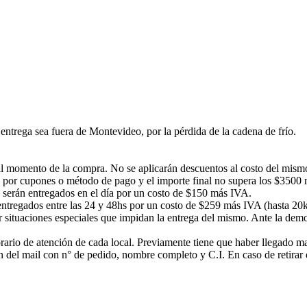
ntrega sea fuera de Montevideo, por la pérdida de la cadena de frío.
á al momento de la compra. No se aplicarán descuentos al costo del mism
 por cupones o método de pago y el importe final no supera los $3500 no
s serán entregados en el día por un costo de $150 más IVA.
n entregados entre las 24 y 48hs por un costo de $259 más IVA (hasta 20
or situaciones especiales que impidan la entrega del mismo. Ante la d
rario de atención de cada local. Previamente tiene que haber llegado mail
ción del mail con n° de pedido, nombre completo y C.I. En caso de ret