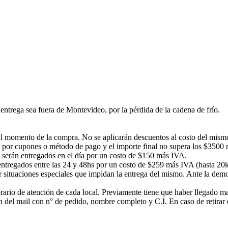
ntrega sea fuera de Montevideo, por la pérdida de la cadena de frío.
á al momento de la compra. No se aplicarán descuentos al costo del mism
 por cupones o método de pago y el importe final no supera los $3500 no
s serán entregados en el día por un costo de $150 más IVA.
n entregados entre las 24 y 48hs por un costo de $259 más IVA (hasta 20
or situaciones especiales que impidan la entrega del mismo. Ante la d
rario de atención de cada local. Previamente tiene que haber llegado mail
ción del mail con n° de pedido, nombre completo y C.I. En caso de ret