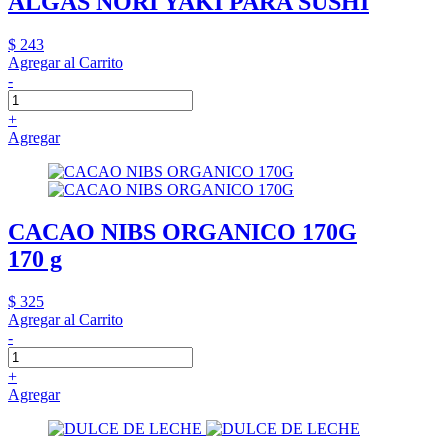
ALGAS NORI YAKI PARA SUSHI
$ 243
Agregar al Carrito
-
+
Agregar
CACAO NIBS ORGANICO 170G
170 g
$ 325
Agregar al Carrito
-
+
Agregar