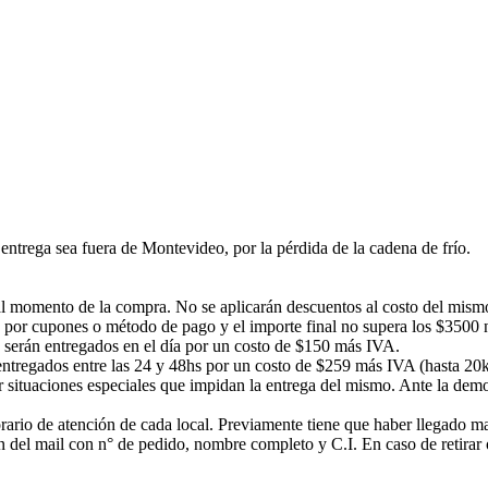
ntrega sea fuera de Montevideo, por la pérdida de la cadena de frío.
á al momento de la compra. No se aplicarán descuentos al costo del mism
 por cupones o método de pago y el importe final no supera los $3500 no
s serán entregados en el día por un costo de $150 más IVA.
n entregados entre las 24 y 48hs por un costo de $259 más IVA (hasta 20
or situaciones especiales que impidan la entrega del mismo. Ante la d
rario de atención de cada local. Previamente tiene que haber llegado mail
ción del mail con n° de pedido, nombre completo y C.I. En caso de ret