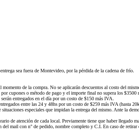
ntrega sea fuera de Montevideo, por la pérdida de la cadena de frío.
á al momento de la compra. No se aplicarán descuentos al costo del mism
 por cupones o método de pago y el importe final no supera los $3500 no
s serán entregados en el día por un costo de $150 más IVA.
n entregados entre las 24 y 48hs por un costo de $259 más IVA (hasta 20
or situaciones especiales que impidan la entrega del mismo. Ante la d
rario de atención de cada local. Previamente tiene que haber llegado mail
ción del mail con n° de pedido, nombre completo y C.I. En caso de ret