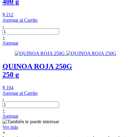
400 g
$ 212
Agregar al Carrito
-
+
Agregar
QUINOA ROJA 250G
250 g
$ 104
Agregar al Carrito
-
+
Agregar
Ver más
×