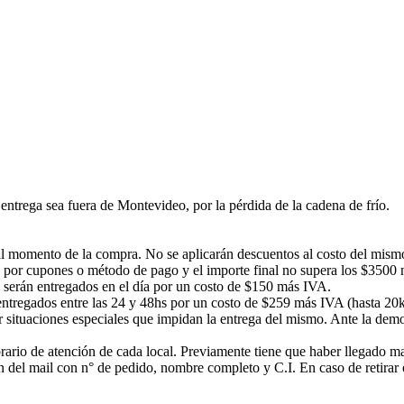
ntrega sea fuera de Montevideo, por la pérdida de la cadena de frío.
á al momento de la compra. No se aplicarán descuentos al costo del mism
 por cupones o método de pago y el importe final no supera los $3500 no
s serán entregados en el día por un costo de $150 más IVA.
n entregados entre las 24 y 48hs por un costo de $259 más IVA (hasta 20
or situaciones especiales que impidan la entrega del mismo. Ante la d
rario de atención de cada local. Previamente tiene que haber llegado mail
ción del mail con n° de pedido, nombre completo y C.I. En caso de ret