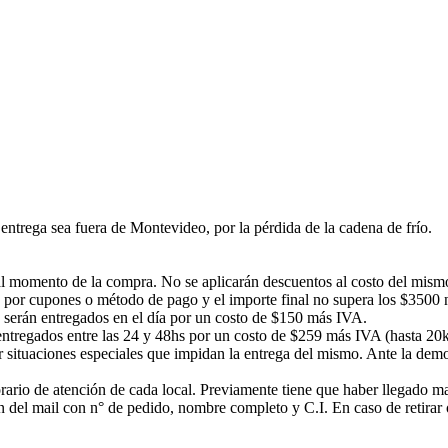
ntrega sea fuera de Montevideo, por la pérdida de la cadena de frío.
á al momento de la compra. No se aplicarán descuentos al costo del mism
 por cupones o método de pago y el importe final no supera los $3500 no
s serán entregados en el día por un costo de $150 más IVA.
n entregados entre las 24 y 48hs por un costo de $259 más IVA (hasta 20
or situaciones especiales que impidan la entrega del mismo. Ante la d
rario de atención de cada local. Previamente tiene que haber llegado mail
ción del mail con n° de pedido, nombre completo y C.I. En caso de ret